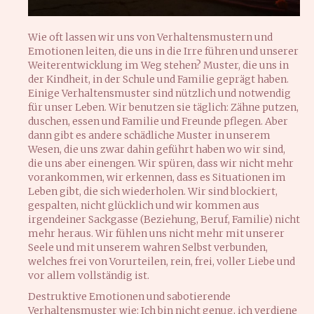
Wie oft lassen wir uns von Verhaltensmustern und
Emotionen leiten, die uns in die Irre führen und unserer
Weiterentwicklung im Weg stehen? Muster, die uns in
der Kindheit, in der Schule und Familie geprägt haben.
Einige Verhaltensmuster sind nützlich und notwendig
für unser Leben. Wir benutzen sie täglich: Zähne putzen,
duschen, essen und Familie und Freunde pflegen. Aber
dann gibt es andere schädliche Muster in unserem
Wesen, die uns zwar dahin geführt haben wo wir sind,
die uns aber einengen. Wir spüren, dass wir nicht mehr
vorankommen, wir erkennen, dass es Situationen im
Leben gibt, die sich wiederholen. Wir sind blockiert,
gespalten, nicht glücklich und wir kommen aus
irgendeiner Sackgasse (Beziehung, Beruf, Familie) nicht
mehr heraus. Wir fühlen uns nicht mehr mit unserer
Seele und mit unserem wahren Selbst verbunden,
welches frei von Vorurteilen, rein, frei, voller Liebe und
vor allem vollständig ist.
Destruktive Emotionen und sabotierende
Verhaltensmuster wie: Ich bin nicht genug, ich verdiene