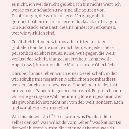
es nicht, ich werde nicht geliebt, ich bin nichts wert, ich
werde es nie schaffen usw. sind alle Spuren von
Erfahrungen, die wir in unserer Vergangenheit
gemacht haben und in unserem Rucksack mittragen.
Ein Rucksack, eine Last, die uns hindert zu erkennen,
wer wir wirklich sind.
Zusätzlich befinden wir uns alle mitten in einer
globalen Pandemie und je nachdem, wie jeder diese
persönlich erlebt (Trauer, Krise, Wut gegen die Welt,
Verlust der Arbeit, Mangel an Freiheit, Langeweile,
Angst usw.), kommen diese Muster an die Oberfläche.
Darüber hinaus leben wir in einer Gesellschaft, in der
wir ständig mit negativen Nachrichten bombardiert
werden (auch auf unbewusster Ebene) oder in der fast
nur von der Pandemie gesprochen wird. Folglich haben
wir eine geringere Wahrnehmung (die eingeschränkter
als gewöhnlich ist) nicht nur von der Welt, sondern auch
und vor allem von uns selbst.
Wer bist du wirklich? Ist es wahr, was Du über dich
selbst denkst? Was willst du vom Leben? Was kannst Du
der Welt bieten? Nimm dir Zeit und erkenne, wer du