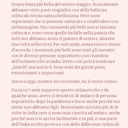
l’esperienza più bella del nostro viaggio. Sicuramente
abbiamo visto posti magnifici con delle bellezze
culturali ed una natura bellissima. Però sono
esperienze che si possono catturare e condividere con
un’immagine. Ma i momenti più belli non si lasciano
catturare, sono come quelle farfalle nella pancia che
tutti noi abbiamo avuto il piacere di sentire, almeno
una volta nella vita:). Per entrambi, senza esserci messi
d’accordo, i momenti più belli sono stati gli incontri
con le diverse persone, soprattutto con i bambini
dell’orfanotrofio in India. Detto così potrà sembrare
„kitsch“, ma non lo è. Sono stati dei giorni pieni,
emozionanti e importanti.
Ancora oggi, mentre sto scrivendo, ho il cuore colmo.
Da circa 7 anni supporto questo orfanotrofio e da
qualche anno, avevo il desiderio di andarci di persona,
soprattutto dopo la pandemia e forse anche perché noi
stessi non abbiamo figli. Nonostante sia stata più di 10
volte in India, non ci sono mai riuscita ad andare, anche
perché non ci si arriva facilmente e in più, è una parte
dell’India molto povera e con delle differenze culturali