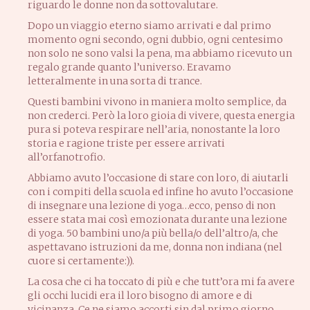
riguardo le donne non da sottovalutare.
Dopo un viaggio eterno siamo arrivati e dal primo
momento ogni secondo, ogni dubbio, ogni centesimo
non solo ne sono valsi la pena, ma abbiamo ricevuto un
regalo grande quanto l’universo. Eravamo
letteralmente in una sorta di trance.
Questi bambini vivono in maniera molto semplice, da
non crederci. Però la loro gioia di vivere, questa energia
pura si poteva respirare nell’aria, nonostante la loro
storia e ragione triste per essere arrivati
all’orfanotrofio.
Abbiamo avuto l’occasione di stare con loro, di aiutarli
con i compiti della scuola ed infine ho avuto l’occasione
di insegnare una lezione di yoga…ecco, penso di non
essere stata mai così emozionata durante una lezione
di yoga. 50 bambini uno/a più bella/o dell’altro/a, che
aspettavano istruzioni da me, donna non indiana (nel
cuore si certamente:)).
La cosa che ci ha toccato di più e che tutt’ora mi fa avere
gli occhi lucidi era il loro bisogno di amore e di
vicinanza. Ce ne siamo accorti sin dal primo giorno.