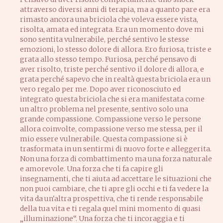
attraverso diversi anni di terapia, ma a quanto pare era
rimasto ancora una briciola che voleva essere vista,
risolta, amata ed integrata. Era un momento dove mi
sono sentita vulnerabile, perché sentivo le stesse
emozioni, lo stesso dolore di allora. Ero furiosa, triste e
grata allo stesso tempo. Furiosa, perché pensavo di
aver risolto, triste perché sentivo il dolore di allora, e
grata perché sapevo che in realtà questa briciola era un
vero regalo per me. Dopo aver riconosciuto ed
integrato questa briciola che si era manifestata come
un altro problema nel presente, sentivo solo una
grande compassione. Compassione verso le persone
allora coinvolte, compassione verso me stessa, per il
mio essere vulnerabile. Questa compassione si è
trasformata in un sentirmi di nuovo forte e alleggerita.
Non una forza di combattimento ma una forza naturale
e amorevole. Una forza che ti fa capire gli
insegnamenti, che ti aiuta ad accettare le situazioni che
non puoi cambiare, che ti apre gli occhi e ti fa vedere la
vita da un'altra prospettiva, che ti rende responsabile
della tua vita e ti regala quel mini momento di quasi
„illuminazione“. Una forza che ti incoraggia e ti