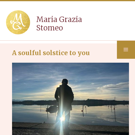
Maria Grazia
Stomeo
A soulful solstice to you